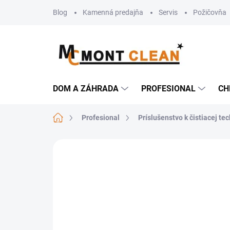
Prejsť
Blog
Kamenná predajňa
Servis
Požičovňa
na
obsah
DOM A ZÁHRADA
PROFESIONAL
CH
Domov
Profesional
Príslušenstvo k čistiacej te
Neohodnotené
Podrobnosti hodn