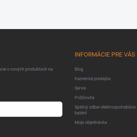
INFORMÁCIE PRE VÁS
ácie o nových produktoch na
Blog
Kamenná predajňa
Servis
Požičovňa
Spätný odber elektrospotrebičov
batérií
Moja objednávka
osobných údajov