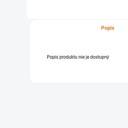
predstavuje účinné riešenie pre
mal
čistenie. Batériový s...
veľk
Popis
Popis produktu nie je dostupný