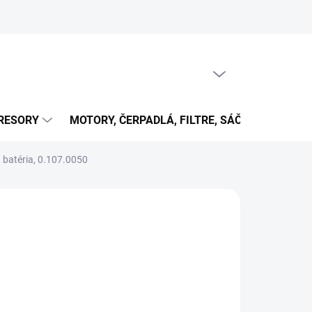
PRÁZDNY KOŠÍK
NÁKUPNÝ
KOŠÍK
RESORY
MOTORY, ČERPADLÁ, FILTRE, SÁČKY...
OB
 batéria, 0.107.0050
7 €