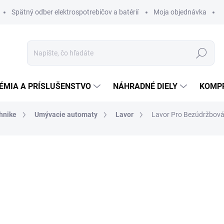
Spätný odber elektrospotrebičov a batérií
Moja objednávka
Hľadať
ÉMIA A PRÍSLUŠENSTVO
NÁHRADNÉ DIELY
KOMP
chnike
Umývacie automaty
Lavor
Lavor Pro Bezúdržbová
otenia
ZNAČKA:
LAVOR
612,74 €
575,9
468,27 € bez DPH
Jednotková
DO 14 DNÍ
cena: