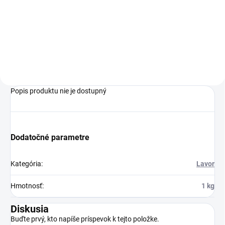
keramickými piestami,
keramickými piestami,
mosadznou lineárnou hlavou
mosadznou lineárnou hlavou
čerpadla a automatickou
čerpadla a automatickou
reguláciou otáčok.
reguláciou otáčok.
Popis produktu nie je dostupný
Dodatočné parametre
Kategória
:
Lavor
Hmotnosť
:
1 kg
Diskusia
Buďte prvý, kto napíše príspevok k tejto položke.