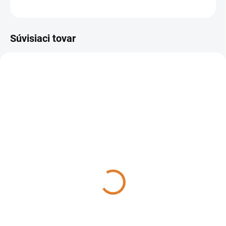
OPÝTAŤ SA
STRÁŽIŤ
Súvisiaci tovar
8.601.0193
36113-00035
DO 14 DNÍ
DO 14 DNÍ
Lavor - THERMIC 11 HF,
Lavor - THERMIC 13 HF,
8.601.0193
36113-00035
4 249,37 €
4 505,49 €
3 454,77 € bez DPH
3 663 € bez DPH
Do košíka
Do košíka
Vysokotlakový čistič s 3
Vysokotlakový čistič s 3