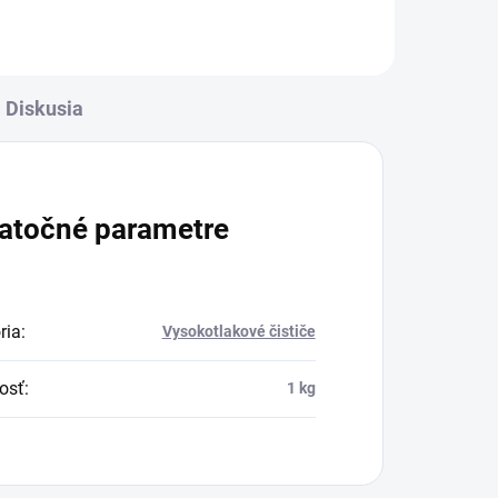
Diskusia
atočné parametre
ria
:
Vysokotlakové čističe
osť
:
1 kg