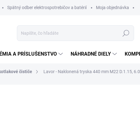
Spätný odber elektrospotrebičov a batérií
Moja objednávka
Hľadať
ÉMIA A PRÍSLUŠENSTVO
NÁHRADNÉ DIELY
KOMP
otlakové čističe
Lavor - Naklonená tryska 440 mm M22 D.1.15, 6
otenia
ZNAČKA:
LAVOR
36,20 €
34,03 
27,67 € bez DPH
Jednotková
DO 14 DNÍ
cena: