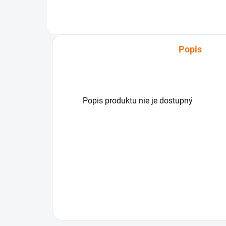
pretrvávajúcich nečistôt a
stredné povrchy.
Popis
Popis produktu nie je dostupný