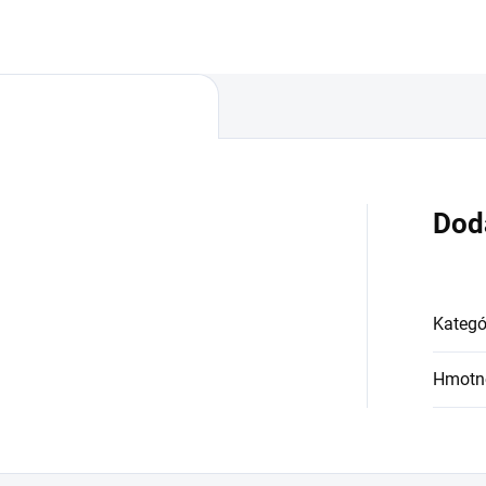
Dod
Kategó
Hmotn