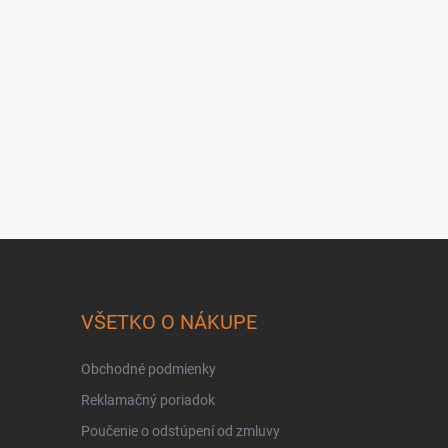
VŠETKO O NÁKUPE
Obchodné podmienky
Reklamačný poriadok
Poučenie o odstúpení od zmluvy