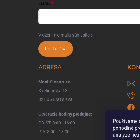
EMAIL
Vložením e-mailu súhlasíte s
podmienkami ochrany 
Prihlásiť sa
ADRESA
KON
Mont Clean s.r.o.
Kvetinárska 13
821 06 Bratislava
Otváracie hodiny predajne:
Používame s
PO-ŠT: 8:00 - 16:00
pohodlné pr
PIA: 8:00 - 13:00
analýze neus