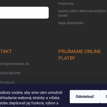
Požičovňa
Spätný odber elektrospotrebičov
batérií
Moja objednávka
osobných údajov
TAKT
PRIJÍMAME ONLINE
PLATBY
info
@
montclean.sk
0908 980 980
Facebook
montclean/
úbory cookie, aby sme vám umožnili
Odmietnuť
ehliadanie webovej stránky a vďaka
tále zlepšovali jej funkcie, výkon a