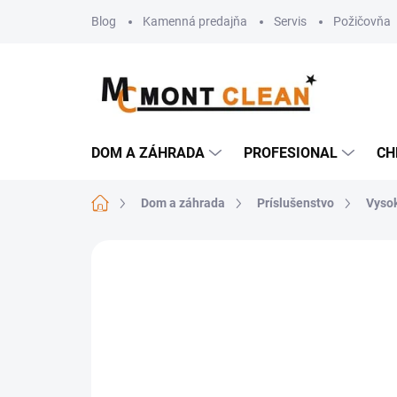
Prejsť
Blog
Kamenná predajňa
Servis
Požičovňa
na
obsah
DOM A ZÁHRADA
PROFESIONAL
CH
Domov
Dom a záhrada
Príslušenstvo
Vysok
Neohodnotené
Podrobnosti hodn