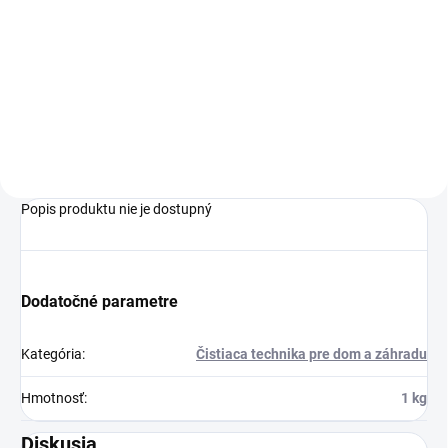
Tepovač určený na čistenie
kobercov, pohoviek, áut.
Možnosť použitia aj na suché
vysávanie.
Popis produktu nie je dostupný
Dodatočné parametre
Kategória
:
Čistiaca technika pre dom a záhradu
Hmotnosť
:
1 kg
Diskusia