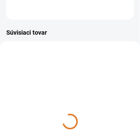
OPÝTAŤ SA
STRÁŽIŤ
Súvisiaci tovar
AKCIA
3.754.0188
40003-00009
DO 14 DNÍ
SKLADOM
Lavor - Hubica na
Lavor - HYDRUS, 40003-
vysávanie 290 mm, D 35,
00009
3.754.0188
265 €
4 €
215,45 € bez DPH
3,25 € bez DPH
Do košíka
Do košíka