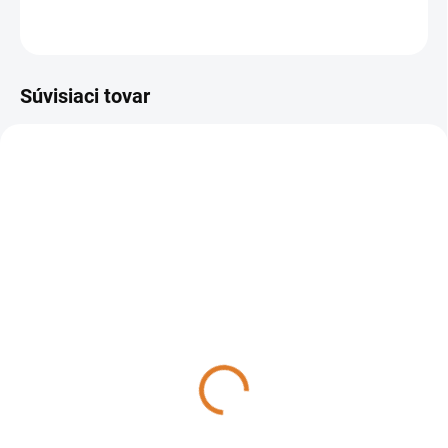
OPÝTAŤ SA
STRÁŽIŤ
Súvisiaci tovar
37024-00001
DO 14 DNÍ
Lavor - Čistiaci stroj na
podlahy Fit 35B, 37024-
00001
1 857,30 €
1 510 € bez DPH
Do košíka