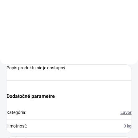
Čistiaci stroj na podlahy lavor
Fit 35B je kompaktný,
bezdrôtový a všestranný čistič
vhodný pre malé a stredné
plochy s vysokorýchlostnou
valcovacou kefou a
praktickými...
Popis produktu nie je dostupný
Dodatočné parametre
Kategória
:
Lavor
Hmotnosť
:
3 kg