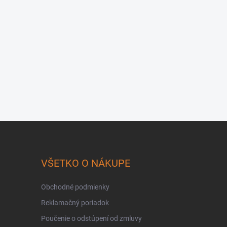
VŠETKO O NÁKUPE
Obchodné podmienky
Reklamačný poriadok
Poučenie o odstúpení od zmluvy