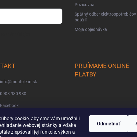
Požičovňa
Spätný odber elektrospotrebičov
batérií
Moja objednávka
osobných údajov
TAKT
PRIJÍMAME ONLINE
PLATBY
info
@
montclean.sk
0908 980 980
Facebook
montclean/
úbory cookie, aby sme vám umožnili
Odmietnuť
ehliadanie webovej stránky a vďaka
tále zlepšovali jej funkcie, výkon a