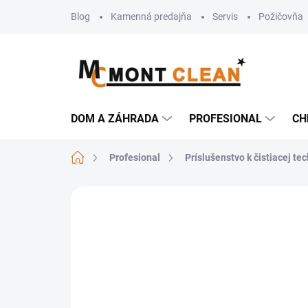
Prejsť
Blog
Kamenná predajňa
Servis
Požičovňa
na
obsah
DOM A ZÁHRADA
PROFESIONAL
CH
Domov
Profesional
Príslušenstvo k čistiacej te
Neohodnotené
Podrobnosti hodn