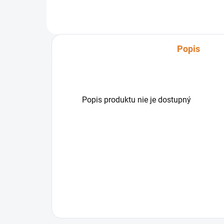
500 m². je vynikajúcou voľbou pre
cen
profesionálne čistenie a...
veľ
Popis
Popis produktu nie je dostupný