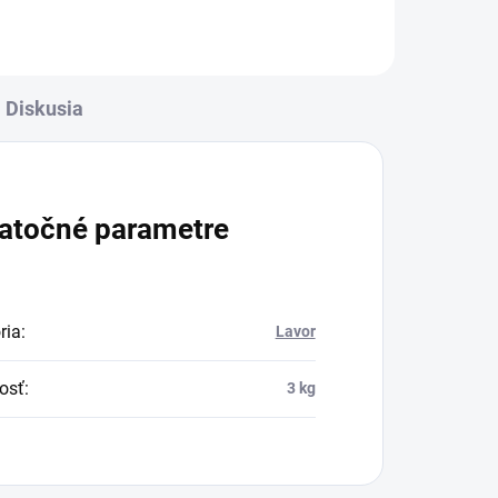
 v
Diskusia
atočné parametre
ria
:
Lavor
osť
:
3 kg