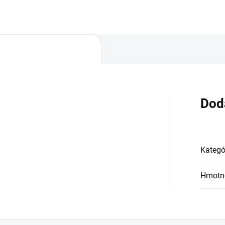
trách, maloobchodných aj
7 000 m² je ideálny na využitie
koobchodných prevádzkach,...
nákupných centrách,...
Dod
Kategó
Hmotn