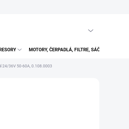
PRÁZDNY KOŠÍK
NÁKUPNÝ
KOŠÍK
RESORY
MOTORY, ČERPADLÁ, FILTRE, SÁČKY...
OB
rií 24/36V 50-60A, 0.108.0003
02,27 €