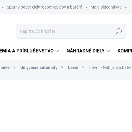
Spätný odber elektrospotrebičov a batérií
Moja objednávka
Hľadať
ÉMIA A PRÍSLUŠENSTVO
NÁHRADNÉ DIELY
KOMP
chnike
Umývacie automaty
Lavor
Lavor - Nabíjačka baté
otenia
ZNAČKA:
LAVOR
2 023,69 €
1 9
1 546,56 € bez DPH
Jednotková
DO 14 DNÍ
cena: