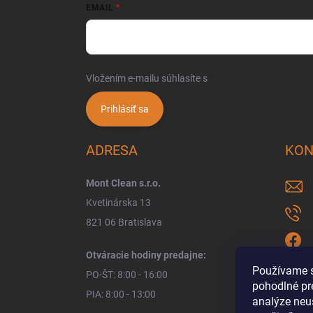
EMAIL
Vložením e-mailu súhlasíte s
podmienkami ochrany 
Prihlásiť sa
ADRESA
KON
Mont Clean s.r.o.
Kvetinárska 13
821 06 Bratislava
Otváracie hodiny predajne:
Používame s
PO-ŠT: 8:00 - 16:00
pohodlné pr
PIA: 8:00 - 13:00
analýze neus