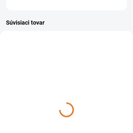
OPÝTAŤ SA
STRÁŽIŤ
Súvisiaci tovar
8.579.0033
37010-00046
MOMENTÁLNE NEDOSTUPNÉ
DO 14 DNÍ
Lavor - Umývací automat
Lavor - Umývací automat
so sediacou obsluhou
so sediacou obsluhou
Comfort XXS 66BT IDS
Comfort XXS 66UP LI
batériový s nabíjačkou a
batériový s nabíjačkou a
11 276,33 €
11 991,67 €
gélovou batériou,
lítiovou batériou, 37010-
9 167,75 € bez DPH
9 749,33 € bez DPH
8.579.0033
00046
Detail
Do košíka