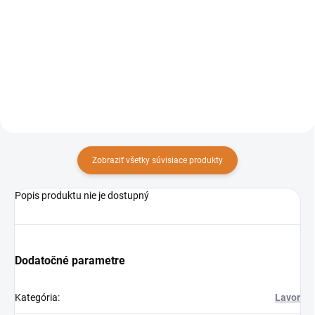
Umývací automat so sediacou
Profesionálny umývací
obsluhou Comfort XXS 66BT
automat so sediacou obsluhou
IDS vybavený integrovaným
Comfort XXS 66UP LI je
dezinfekčným systémom je
navrhnutý na údržbu a hĺbkové
navrhnutý pre profesionálne
čistenie veľkých plôch až do
použitie pre údržbu a čistenie
veľkostí 3200 m2. Batériový s...
rôznych...
Zobraziť všetky súvisiace produkty
Popis produktu nie je dostupný
Dodatočné parametre
Kategória
:
Lavor