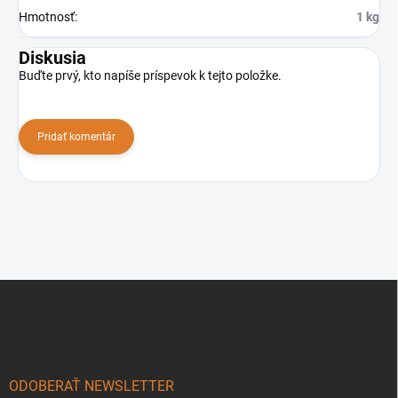
Hmotnosť
:
1 kg
Diskusia
Buďte prvý, kto napíše príspevok k tejto položke.
Pridať komentár
Z
á
p
ä
t
i
ODOBERAŤ NEWSLETTER