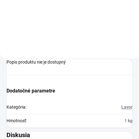
Umývací automat s chodiacou
Umývací automat s chodiacou
obsluhou Lavor Easy R 66 BT je
obsluhou Lavor Easy R 55 BT je
ideálnym spoločníkom na
vhodný na údržbu a čistenie
údržbu a čistenie plôch s
plôch s rozsahom až 2200 m².
rozsahom až 2200 m².
Popis produktu nie je dostupný
Dodatočné parametre
Kategória
:
Lavor
Hmotnosť
:
1 kg
Diskusia