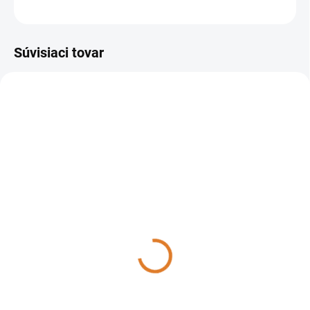
OPÝTAŤ SA
STRÁŽIŤ
Súvisiaci tovar
37002-00101
37002-00093
DO 14 DNÍ
DO 14 DNÍ
Lavor - Umývací automat s
Lavor - Umývací automat s
chodiacou obsluhou Easy
chodiacou obsluhou Easy
R 66 BT, 37002-00101
R 55 BT, 37002-00093
5 873,25 €
6 296,18 €
4 775 € bez DPH
5 118,85 € bez DPH
Do košíka
Do košíka