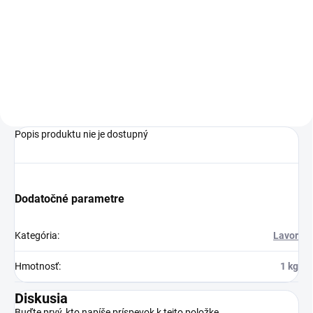
Profesionálny umývací
automat Comfort L 122 so
sediacou obsluhou vhodný na
údržbu a hĺbkové čistenie plôch
do veľkostí 7 000 m² je ideálny
na využitie v nákupných
centrách,...
Popis produktu nie je dostupný
Dodatočné parametre
Kategória
:
Lavor
Hmotnosť
:
1 kg
Diskusia
Buďte prvý, kto napíše príspevok k tejto položke.