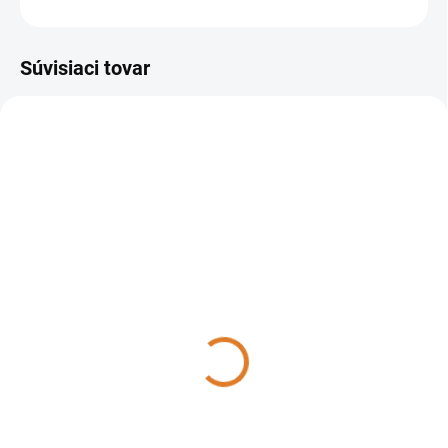
OPÝTAŤ SA
STRÁŽIŤ
Súvisiaci tovar
37005-00002
DO 14 DNÍ
Lavor - Umývací automat
so sediacou obsluhou
Comfort L 122, 37005-
00002
41 888,88 €
34 056 € bez DPH
Do košíka