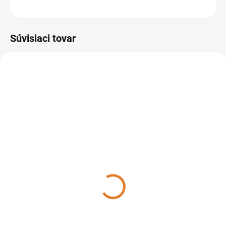
OPÝTAŤ SA
STRÁŽIŤ
Súvisiaci tovar
37003-00010
37006-00082
DO 14 DNÍ
DO 14 DNÍ
Lavor - Umývací automat s
Lavor Batériový umývací
chodiacou obsluhou Midi-
stroj Comfort XS-R1 85 U
R 75 BT, 37003-00010
batériový stroj vrátane
nabíjačky, 37006-00082
9 778 €
14 365,90 €
7 949,59 € bez DPH
11 679,59 € bez DPH
Do košíka
Do košíka