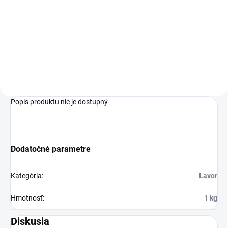
Umývací automat s chodiacou
Umývací automat Comfort XS-
obsluhou Lavor Midi-R 75 BT je
R1 85 U so sedacou obsluhou
určený na údržbu a čistenie
je dokonalým riešením pre
veľkých plôch s rozlohou až do
údržbu a hĺbkové čistenie
2 600 m². Tento výkonný a
veľkých plôch až do rozlohy 4
spoľahlivý stroj umožňuje...
000 m². Batériový stroj
súčasťou výbavy...
Popis produktu nie je dostupný
Dodatočné parametre
Kategória
:
Lavor
Hmotnosť
:
1 kg
Diskusia