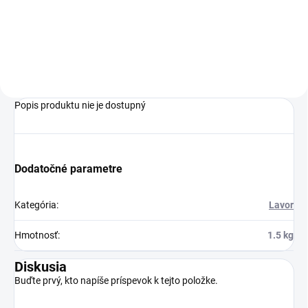
možete zároveň napeňovať a
tepovať (buď klasicky alebo s
bohatou penou) - je ideálny na
kompletné čistenie
automobilov.
Popis produktu nie je dostupný
Dodatočné parametre
Kategória
:
Lavor
Hmotnosť
:
1.5 kg
Diskusia
Buďte prvý, kto napíše príspevok k tejto položke.