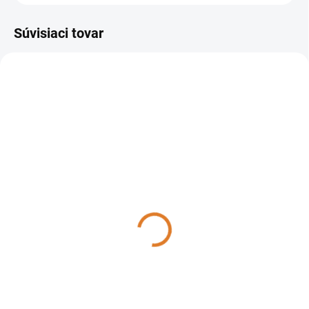
Súvisiaci tovar
8.239.0017
DO 14 DNÍ
Lavor - Windy IE Foam,
8.239.0017
1 374,93 €
1 117,83 € bez DPH
Do košíka
Lavor Windy IE Foam je
mokrosuchý vysávač, s ktorým