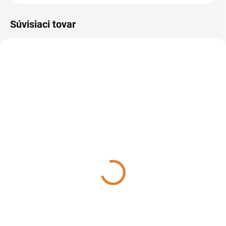
Súvisiaci tovar
8.575.0010
MOMENTÁLNE NEDOSTUPNÉ
Lavor - Comfort S-R 90
(bez nabíjačky a batérií)
8.575.0010
23 484 €
19 092,68 € bez DPH
Detail
Umývací automat so sediacou