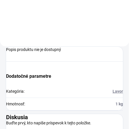
obsluhou je schopný ako
údržbového, tak aj dôkladného
čistenia plôch až do veľkostí 4
500 m². je vynikajúcou voľbou
pre profesionálne čistenie a...
Popis produktu nie je dostupný
Dodatočné parametre
Kategória
:
Lavor
Hmotnosť
:
1 kg
Diskusia
Buďte prvý, kto napíše príspevok k tejto položke.