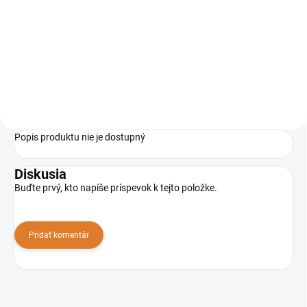
Profesionálny umývací
automat Comfort L 122 so
sediacou obsluhou vhodný na
údržbu a hĺbkové čistenie plôch
do veľkostí 7 000 m² je ideálny
na využitie v nákupných
centrách,...
Popis produktu nie je dostupný
Diskusia
Buďte prvý, kto napíše príspevok k tejto položke.
Pridať komentár