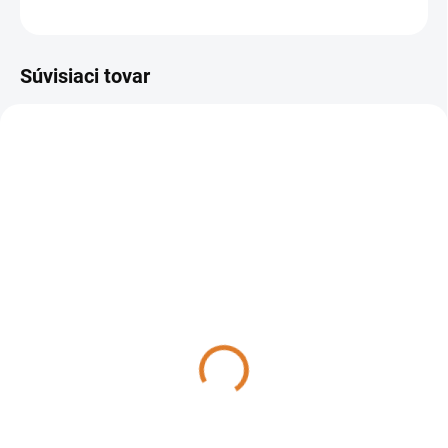
OPÝTAŤ SA
STRÁŽIŤ
Súvisiaci tovar
37005-00002
DO 14 DNÍ
Lavor - Umývací automat
so sediacou obsluhou
Comfort L 122, 37005-
00002
41 888,88 €
34 056 € bez DPH
Do košíka