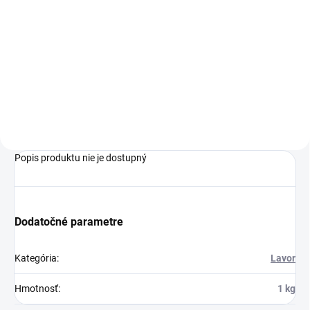
Profesionálny umývací
automat Comfort L 122 so
sediacou obsluhou vhodný na
údržbu a hĺbkové čistenie plôch
do veľkostí 7 000 m² je ideálny
na využitie v nákupných
centrách,...
Popis produktu nie je dostupný
Dodatočné parametre
Kategória
:
Lavor
Hmotnosť
:
1 kg