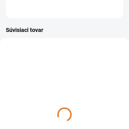
OPÝTAŤ SA
STRÁŽIŤ
Súvisiaci tovar
37005-00002
DO 14 DNÍ
Lavor - Umývací automat
so sediacou obsluhou
Comfort L 122, 37005-
00002
41 888,88 €
34 056 € bez DPH
Do košíka