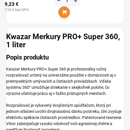
−
+
9,23 €
7,50 € bez DPH
Do košíka
Kwazar Merkury PRO+ Super 360,
1 liter
Popis produktu
Kwazar Merkury PRO+ Super 360 je profesionálny ručný
rozprašovač určený na univerzálne použitie v domácnosti aj v
priemyselných umývacích a čistiacich prevádzkach. Vďaka
systému 360° umožňuje striekanie v akejkoľvek polohe, čo
výrazne uľahčuje prácu aj v ťažko prístupných miestach.
Rozprašovač je vybavený dvojčinným spúšťačom, ktorý pri
jednom stlačení uvoľní dvojnásobnú dávku postreku, čím zvyšuje
efektivitu aplikácie čistiacich prostriedkov. Patentované tesnenie
Viton zabezpečuje vysokú odolnosť voči agresívnej chémii a
predlžuje životnosť zariadenia.