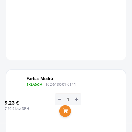
Zvoľte variant
cena:
Postrekovač
Kwazar Merkury PRO+ Super 360
s objemom
1l
umožňuje aplikáciu čistiacich prostriedkov v akomkoľvek uhle
vďaka funkcii 360 stupňov.
DETAILNÉ INFORMÁCIE
OPÝTAŤ SA
STRÁŽIŤ
Farba: Modrá
| 102-6130-01-0141
SKLADOM
−
+
9,23 €
7,50 € bez DPH
Do košíka