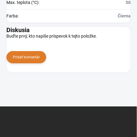
Max. teplota (°C)
:
50
Farba
:
Čierna
Diskusia
Buďte prvý, kto napíše príspevok k tejto položke.
Pridať komentár
Z
á
p
ä
t