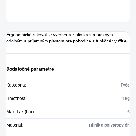
DETAILNÉ INFORMÁCIE
OPÝTAŤ SA
STRÁŽIŤ
Ergonomická rukoväť je vyrobená z hliníka s robustným
odolným a príjemným plastom pre pohodlné a funkčné využitie.
Dodatočné parametre
Kategória
:
Tyče
Hmotnosť
:
1 kg
Max. tlak (bar)
:
6
Materiál
:
Hliník a polypropylén