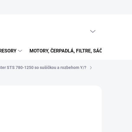
PRÁZDNY KOŠÍK
NÁKUPNÝ
KOŠÍK
RESORY
MOTORY, ČERPADLÁ, FILTRE, SÁČKY...
OB
ter STS 780-1250 so sušičkou a rozbehom Y/?
00 €