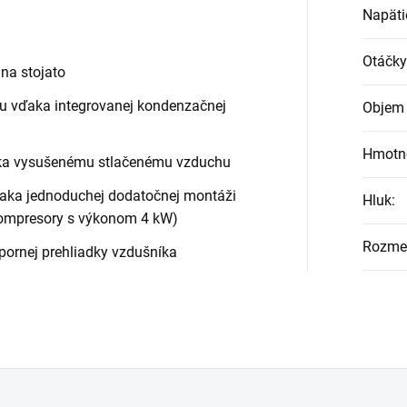
Napäti
Otáčky
na stojato
ku vďaka integrovanej kondenzačnej
Objem 
Hmotn
aka vysušenému stlačenému vzduchu
vďaka jednoduchej dodatočnej montáži
Hluk
:
 kompresory s výkonom 4 kW)
Rozmer
ornej prehliadky vzdušníka