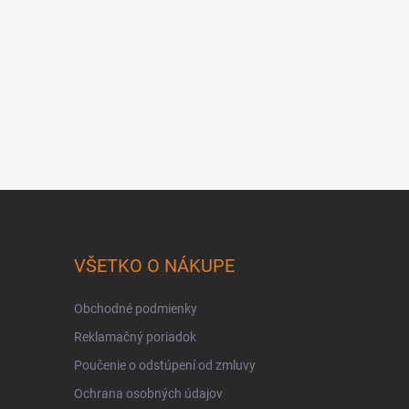
VŠETKO O NÁKUPE
Obchodné podmienky
Reklamačný poriadok
Poučenie o odstúpení od zmluvy
Ochrana osobných údajov