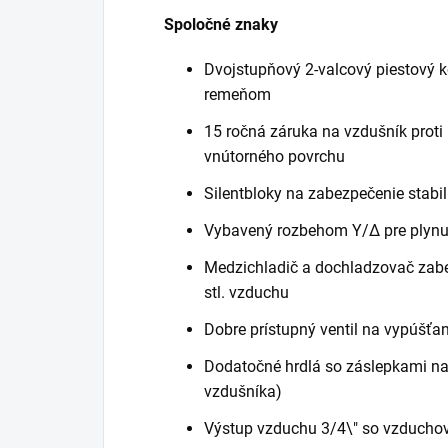
Spoločné znaky
Dvojstupňový 2-valcový piestový
remeňom
15 ročná záruka na vzdušník proti
vnútorného povrchu
Silentbloky na zabezpečenie stabil
Vybavený rozbehom Y/Δ pre plynu
Medzichladič a dochladzovač zabe
stl. vzduchu
Dobre prístupný ventil na vypúšťa
Dodatočné hrdlá so záslepkami na
vzdušníka)
Výstup vzduchu 3/4\" so vzducho