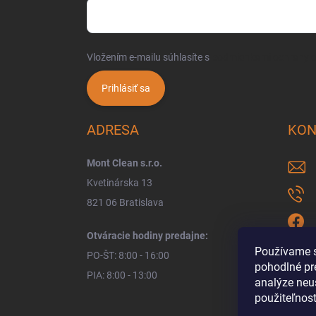
Vložením e-mailu súhlasíte s
podmienkami ochrany 
Prihlásiť sa
ADRESA
KON
Mont Clean s.r.o.
Kvetinárska 13
821 06 Bratislava
Otváracie hodiny predajne:
Používame s
PO-ŠT: 8:00 - 16:00
pohodlné pr
PIA: 8:00 - 13:00
analýze neus
použiteľnos