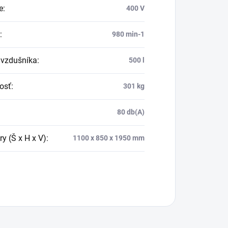
e
:
400 V
:
980 min-1
vzdušníka
:
500 l
osť
:
301 kg
80 db(A)
y (Š x H x V)
:
1100 x 850 x 1950 mm