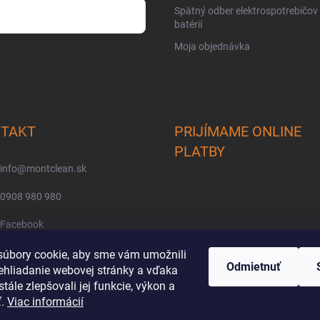
Spätný odber elektrospotrebičov
batérií
Moja objednávka
osobných údajov
TAKT
PRIJÍMAME ONLINE
PLATBY
info
@
montclean.sk
0908 980 980
Facebook
montclean/
úbory cookie, aby sme vám umožnili
Odmietnuť
ehliadanie webovej stránky a vďaka
tále zlepšovali jej funkcie, výkon a
ť.
Viac informácií