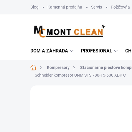
Prejsť
Blog
Kamenná predajňa
Servis
Požičovňa
na
obsah
DOM A ZÁHRADA
PROFESIONAL
CH
Domov
Kompresory
Stacionárne piestové komp
Schneider kompresor UNM STS 780-15-500 XDK C
Neohodnotené
Podrobnosti hodn