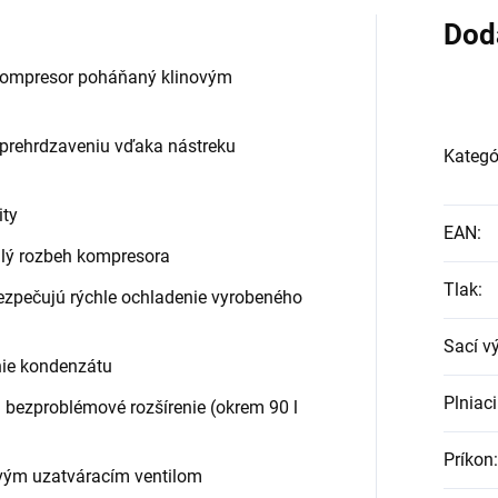
Dod
 kompresor poháňaný klinovým
 prehrdzaveniu vďaka nástreku
Kategó
ity
EAN
:
lý rozbeh kompresora
Tlak
:
zpečujú rýchle ochladenie vyrobeného
Sací v
nie kondenzátu
Plniac
 bezproblémové rozšírenie (okrem 90 l
Príkon
:
vým uzatváracím ventilom