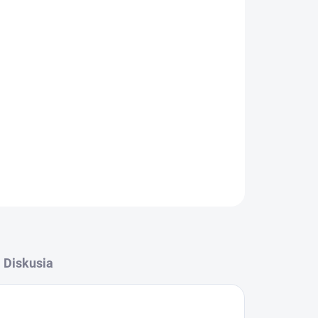
Pridať do košíka
OPÝTAŤ SA
STRÁŽIŤ
Diskusia