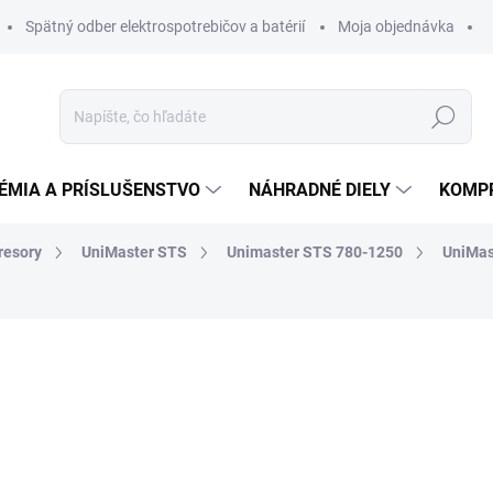
Spätný odber elektrospotrebičov a batérií
Moja objednávka
Hľadať
ÉMIA A PRÍSLUŠENSTVO
NÁHRADNÉ DIELY
KOMP
resory
UniMaster STS
Unimaster STS 780-1250
UniMas
otenia
ZNAČKA:
SCHNEIDER
7 793,28 €
7 5
6 097,56 € bez DPH
Jednotková
DO 14 DNÍ