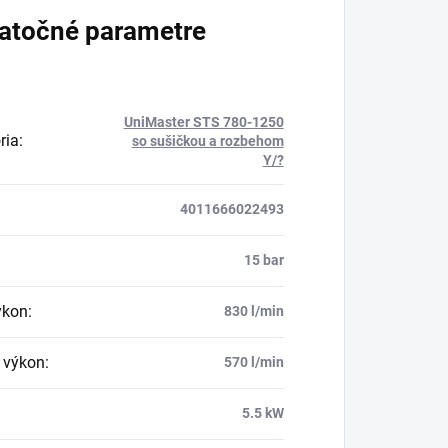
atočné parametre
UniMaster STS 780-1250
ria
:
so sušičkou a rozbehom
Y/?
4011666022493
15 bar
ýkon
:
830 l/min
i výkon
:
570 l/min
5.5 kW