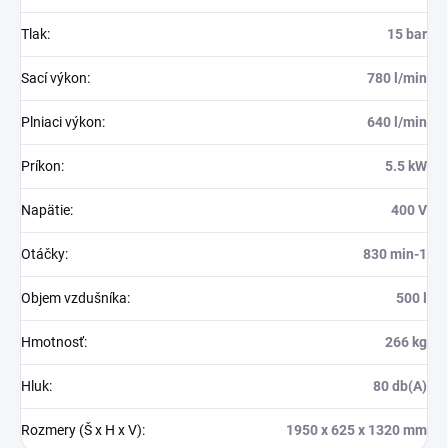
Tlak
:
15 bar
Sací výkon
:
780 l/min
Plniaci výkon
:
640 l/min
Príkon
:
5.5 kW
Napätie
:
400 V
Otáčky
:
830 min-1
Objem vzdušníka
:
500 l
Hmotnosť
:
266 kg
Hluk
:
80 db(A)
Rozmery (Š x H x V)
:
1950 x 625 x 1320 mm