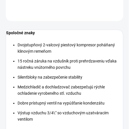
DETAILNÉ INFORMÁCIE
OPÝTAŤ SA
STRÁŽIŤ
Spoločné znaky
Dvojstupňový 2-valcový piestový kompresor poháňaný
klinovým remeňom
15 ročná záruka na vzdušník proti prehrdzaveniu vďaka
nástreku vnútorného povrchu
Silentbloky na zabezpečenie stability
Medzichladič a dochladzovač zabezpečujú rýchle
ochladenie vyrobeného stl. vzduchu
Dobre prístupný ventil na vypúšťanie kondenzátu
Výstup vzduchu 3/4\" so vzduchovým uzatváracím
ventilom