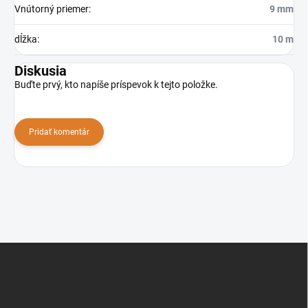
Vnútorný priemer
:
9 mm
dĺžka
:
10 m
Diskusia
Buďte prvý, kto napíše príspevok k tejto položke.
Pridať komentár
Z
á
p
ä