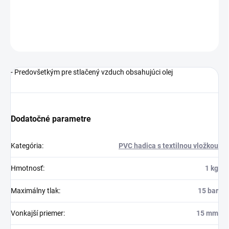
DETAILNÉ INFORMÁCIE
OPÝTAŤ SA
STRÁŽIŤ
- Predovšetkým pre stlačený vzduch obsahujúci olej
Dodatočné parametre
Kategória
:
PVC hadica s textilnou vložkou
Hmotnosť
:
1 kg
Maximálny tlak
:
15 bar
Vonkajší priemer
:
15 mm