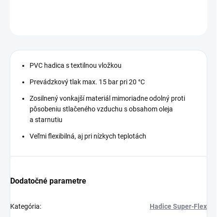
DETAILNÉ INFORMÁCIE
OPÝTAŤ SA
STRÁŽIŤ
PVC hadica s textilnou vložkou
Prevádzkový tlak max. 15 bar pri 20 °C
Zosilnený vonkajší materiál mimoriadne odolný proti
pôsobeniu stlačeného vzduchu s obsahom oleja
a starnutiu
Veľmi flexibilná, aj pri nízkych teplotách
Dodatočné parametre
Kategória
:
Hadice Super-Flex