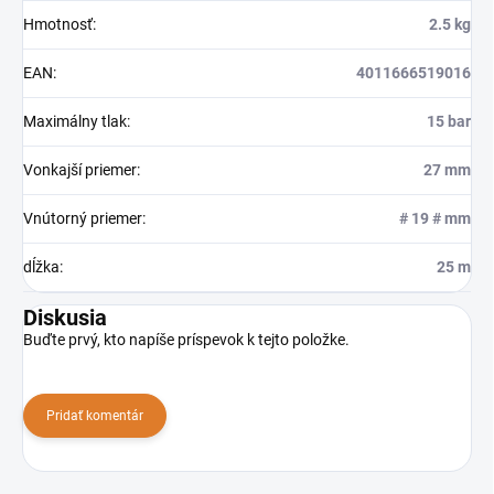
Hmotnosť
:
2.5 kg
EAN
:
4011666519016
Maximálny tlak
:
15 bar
Vonkajší priemer
:
27 mm
Vnútorný priemer
:
# 19 # mm
dĺžka
:
25 m
Diskusia
Buďte prvý, kto napíše príspevok k tejto položke.
Pridať komentár