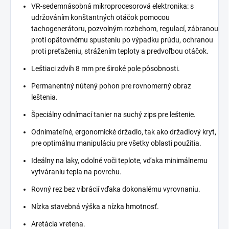
VR-sedemnásobná mikroprocesorová elektronika: s
udržováním konštantných otáčok pomocou
tachogenerátoru, pozvolným rozbehom, regulací, zábranou
proti opätovnému spusteniu po výpadku prúdu, ochranou
proti preťaženiu, strážením teploty a predvoľbou otáčok.
Leštiaci zdvih 8 mm pre široké pole pôsobnosti.
Permanentný nútený pohon pre rovnomerný obraz
leštenia.
Špeciálny odnímací tanier na suchý zips pre leštenie.
Odnímateľné, ergonomické držadlo, tak ako držadlový kryt,
pre optimálnu manipuláciu pre všetky oblasti použitia.
Ideálny na laky, odolné voči teplote, vďaka minimálnemu
vytváraniu tepla na povrchu.
Rovný rez bez vibrácií vďaka dokonalému vyrovnaniu.
Nízka stavebná výška a nízka hmotnosť.
Aretácia vretena.