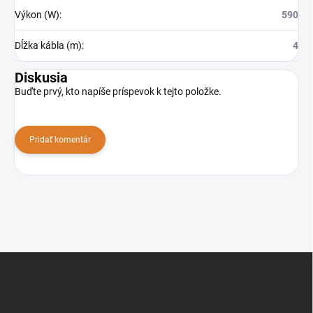
Výkon (W)
:
590
Dĺžka kábla (m)
:
4
Diskusia
Buďte prvý, kto napíše príspevok k tejto položke.
Pridať komentár
Z
á
p
ä