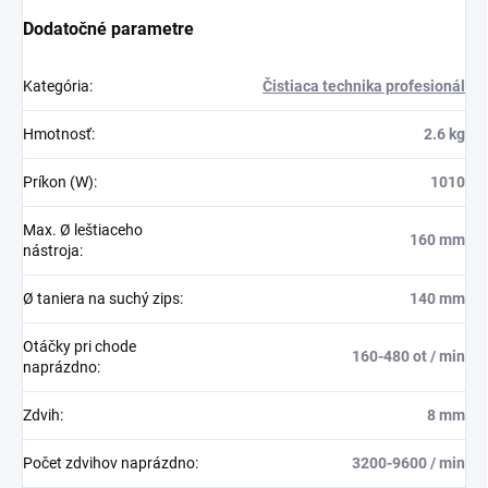
Dodatočné parametre
Kategória
:
Čistiaca technika profesionál
Hmotnosť
:
2.6 kg
Príkon (W)
:
1010
Max. Ø leštiaceho
160 mm
nástroja
:
Ø taniera na suchý zips
:
140 mm
Otáčky pri chode
160-480 ot / min
naprázdno
:
Zdvih
:
8 mm
Počet zdvihov naprázdno
:
3200-9600 / min