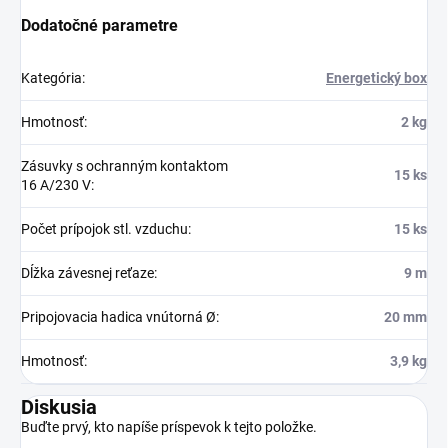
Dodatočné parametre
Kategória
:
Energetický box
Hmotnosť
:
2 kg
Zásuvky s ochranným kontaktom
15 ks
16 A/230 V
:
Počet prípojok stl. vzduchu
:
15 ks
Dĺžka závesnej reťaze
:
9 m
Pripojovacia hadica vnútorná Ø
:
20 mm
Hmotnosť
:
3,9 kg
Diskusia
Buďte prvý, kto napíše príspevok k tejto položke.