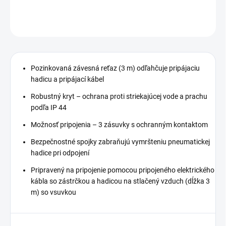
DETAILNÉ INFORMÁCIE
OPÝTAŤ SA
STRÁŽIŤ
Pozinkovaná závesná reťaz (3 m) odľahčuje pripájaciu
hadicu a pripájací kábel
Robustný kryt – ochrana proti striekajúcej vode a prachu
podľa IP 44
Možnosť pripojenia – 3 zásuvky s ochranným kontaktom
Bezpečnostné spojky zabraňujú vymršteniu pneumatickej
hadice pri odpojení
Pripravený na pripojenie pomocou pripojeného elektrického
kábla so zástrčkou a hadicou na stlačený vzduch (dĺžka 3
m) so vsuvkou