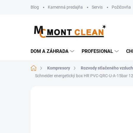
Prejsť
Blog
Kamenná predajňa
Servis
Požičovňa
na
obsah
DOM A ZÁHRADA
PROFESIONAL
CH
Domov
Kompresory
Rozvody stlačeného vzduc
Schneider energetický box HR PVC-QRC-U-A-15bar 1
Neohodnotené
Podrobnosti hodn