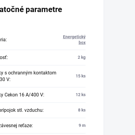
atočné parametre
Energetický
ria
:
box
osť
:
2 kg
y s ochranným kontaktom
15 ks
30 V
:
y Cekon 16 A/400 V
:
12 ks
rípojok stl. vzduchu
:
8 ks
závesnej reťaze
:
9 m