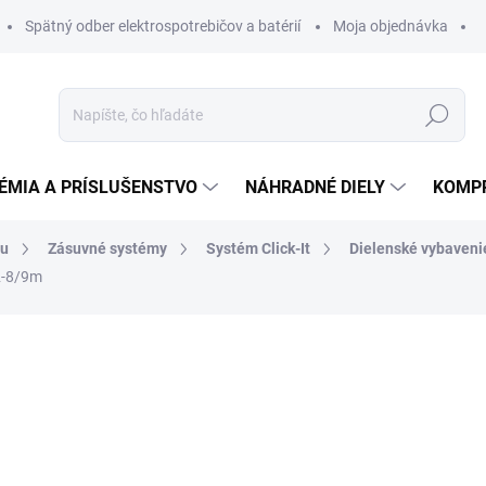
Spätný odber elektrospotrebičov a batérií
Moja objednávka
Hľadať
ÉMIA A PRÍSLUŠENSTVO
NÁHRADNÉ DIELY
KOMP
hu
Zásuvné systémy
Systém Click-It
Dielenské vybaveni
2-8/9m
otenia
ZNAČKA:
SCHNEIDER
376,38 €
368,8
299,88 € bez DPH
Jednotková
NA EXTERNOM SKLADE