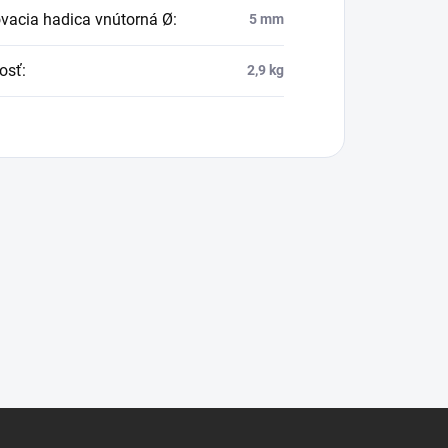
ovacia hadica vnútorná Ø
:
5 mm
osť
:
2,9 kg