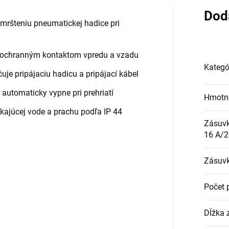
Dod
mršteniu pneumatickej hadice pri
s ochranným kontaktom vpredu a vzadu
Kategó
je pripájaciu hadicu a pripájací kábel
a automaticky vypne pri prehriatí
Hmotn
ekajúcej vode a prachu podľa IP 44
Zásuvk
16 A/2
Zásuvk
Počet p
Dĺžka 