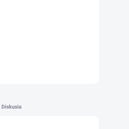
Pridať do košíka
OPÝTAŤ SA
STRÁŽIŤ
Diskusia