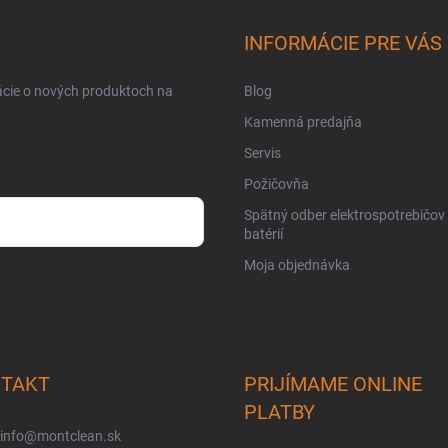
INFORMÁCIE PRE VÁS
ácie o nových produktoch na
Blog
Kamenná predajňa
Servis
Požičovňa
Spätný odber elektrospotrebičov
batérií
Moja objednávka
osobných údajov
TAKT
PRIJÍMAME ONLINE
PLATBY
info
@
montclean.sk