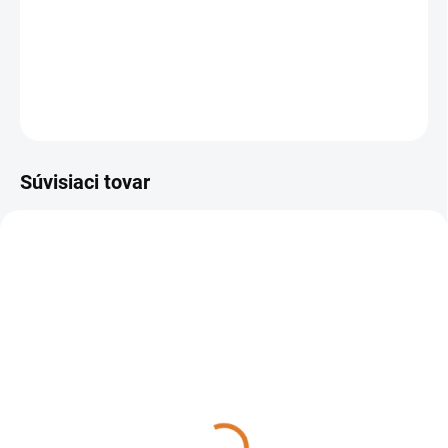
Príslušenstvo k jednokotúčovým umývacím strojom
Numatic
.
DETAILNÉ INFORMÁCIE
OPÝTAŤ SA
STRÁŽIŤ
Súvisiaci tovar
TT1840
TTB1840NX
DO 14 DNÍ
DO 14 DNÍ
Numatic TT1840G
Numatic TTB1840NX
2 863,40 €
4 313,64 €