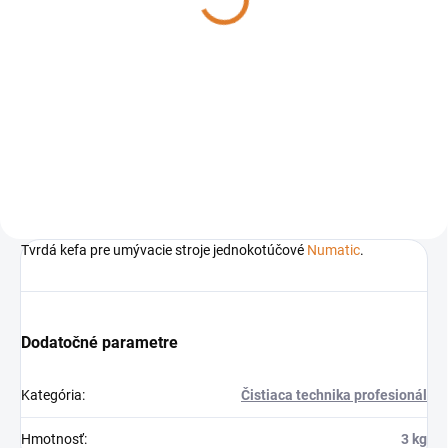
2 327,97 € bez DPH
3 507,02 € bez DPH
Do košíka
Do košíka
Čistiaci a zberný stroj TT1840G
TTB1840NX Twintec umývací a
Twintec od spoločnosti
zberací stroj od spoločnosti
Numatic
Numatic
Tvrdá kefa pre umývacie stroje jednokotúčové
Numatic
.
Dodatočné parametre
Kategória
:
Čistiaca technika profesionál
Hmotnosť
:
3 kg